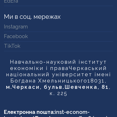
EdEra
Ми в соц. мережах
Instagram
Facebook
TikTok
Навчально-науковий інститут
економіки і права
Черкаський
національний університет імені
Богдана Хмельницького
18031,
м.Черкаси, бульв.Шевченка, 81
,
к. 225
Електронна пошта:
inst-econom-