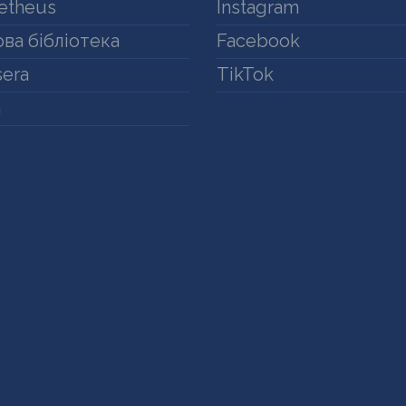
etheus
Instagram
ва бібліотека
Facebook
era
TikTok
a