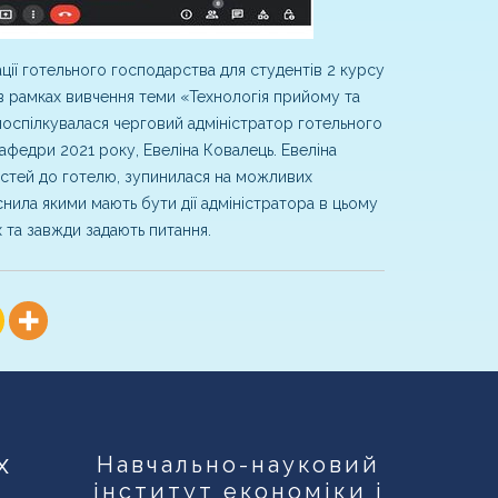
ії готельного господарства для студентів 2 курсу
 в рамках вивчення теми «Технологія прийому та
поспілкувалася черговий адміністратор готельного
афедри 2021 року, Евеліна Ковалець. Евеліна
стей до готелю, зупинилася на можливих
нила якими мають бути дії адміністратора в цьому
 та завжди задають питання.
х
Навчально-науковий
інститут економіки і