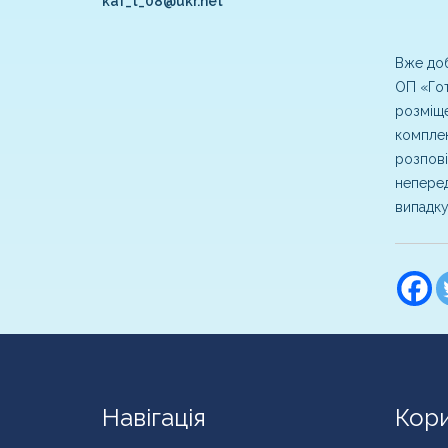
kaf_t_08@ukr.net
Вже доб
ОП «Гот
розміще
комплек
розпові
неперед
випадку
Навігація
Кори