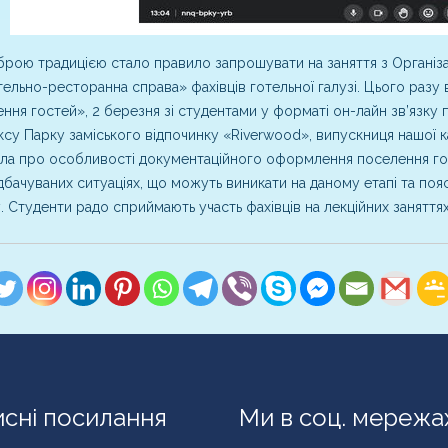
рою традицією стало правило запрошувати на заняття з Організац
ельно-ресторанна справа» фахівців готельної галузі. Цього разу
ння гостей», 2 березня зі студентами у форматі он-лайн зв’язку 
су Парку заміського відпочинку «Riverwood», випускниця нашої к
ла про особливості документаційного оформлення поселення го
бачуваних ситуаціях, що можуть виникати на даному етапі та пояс
. Студенти радо сприймають участь фахівців на лекційних заняттях
сні посилання
Ми в соц. мережа