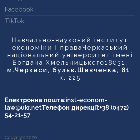
Facebook
TikTok
Навчально-науковий інститут
економіки і права
Черкаський
національний університет імені
Богдана Хмельницького
18031,
м.Черкаси, бульв.Шевченка, 81
,
к. 225
Електронна пошта:
inst-econom-
law@ukr.net
Телефон дирекції:
+38 (0472)
54-21-57
Copyright 2020