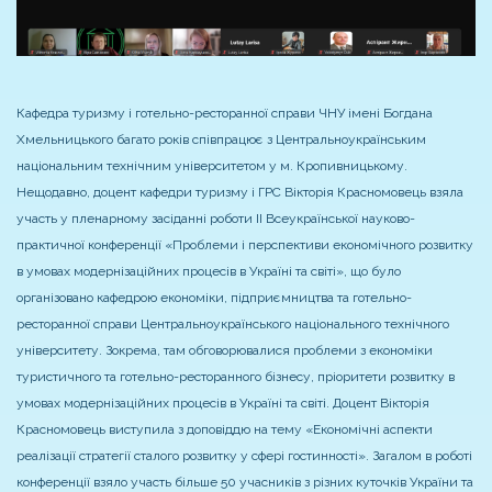
Кафедра туризму і готельно-ресторанної справи ЧНУ імені Богдана
Хмельницького багато років співпрацює
з Центральноукраїнським
національним технічним університетом у м. Кропивницькому.
Нещодавно, доцент кафедри туризму і ГРС Вікторія Красномовець взяла
участь у пленарному засіданні роботи ІІ Всеукраїнської науково-
практичної конференції «Проблеми і перспективи економічного розвитку
в умовах модернізаційних процесів в Україні та світі», що було
організовано кафедрою економіки, підприємництва та готельно-
ресторанної справи Центральноукраїнського національного технічного
університету. Зокрема, там обговорювалися проблеми з економіки
туристичного та готельно-ресторанного бізнесу, пріоритети розвитку в
умовах модернізаційних процесів в Україні та світі. Доцент Вікторія
Красномовець виступила з доповіддю на тему «Економічні аспекти
реалізації стратегії сталого розвитку у сфері гостинності». Загалом в роботі
конференції взяло участь більше 50 учасників з різних куточків України та