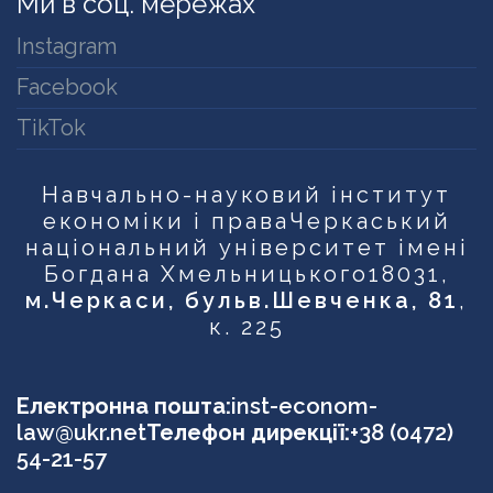
Ми в соц. мережах
Instagram
Facebook
TikTok
Навчально-науковий інститут
економіки і права
Черкаський
національний університет імені
Богдана Хмельницького
18031,
м.Черкаси, бульв.Шевченка, 81
,
к. 225
Електронна пошта:
inst-econom-
law@ukr.net
Телефон дирекції:
+38 (0472)
54-21-57