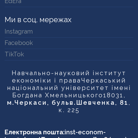
EdEra
Ми в соц. мережах
Instagram
Facebook
TikTok
Навчально-науковий інститут
економіки і права
Черкаський
національний університет імені
Богдана Хмельницького
18031,
м.Черкаси, бульв.Шевченка, 81
,
к. 225
Електронна пошта:
inst-econom-