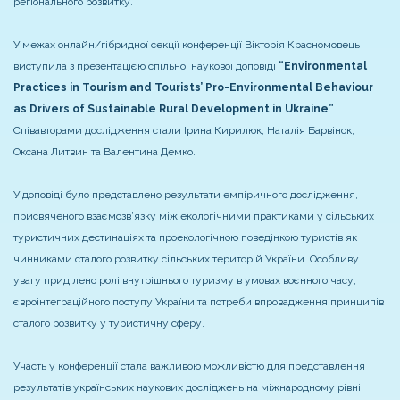
регіонального розвитку.
У межах онлайн/гібридної секції конференції Вікторія Красномовець
виступила з презентацією спільної наукової доповіді
“Environmental
Practices in Tourism and Tourists’ Pro-Environmental Behaviour
as Drivers of Sustainable Rural Development in Ukraine”
.
Співавторами дослідження стали Ірина Кирилюк, Наталія Барвінок,
Оксана Литвин та Валентина Демко.
У доповіді було представлено результати емпіричного дослідження,
присвяченого взаємозв’язку між екологічними практиками у сільських
туристичних дестинаціях та проекологічною поведінкою туристів як
чинниками сталого розвитку сільських територій України. Особливу
увагу приділено ролі внутрішнього туризму в умовах воєнного часу,
євроінтеграційного поступу України та потреби впровадження принципів
сталого розвитку у туристичну сферу.
Участь у конференції стала важливою можливістю для представлення
результатів українських наукових досліджень на міжнародному рівні,