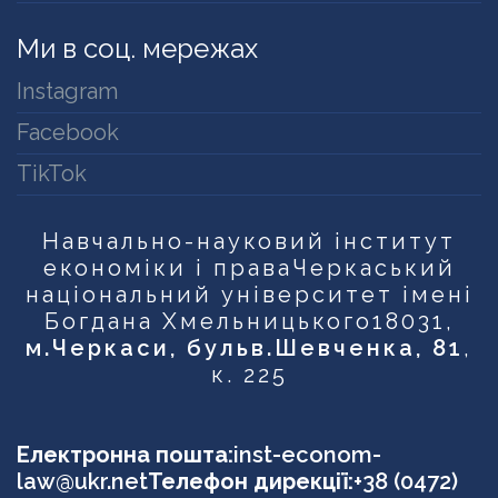
Ми в соц. мережах
Instagram
Facebook
TikTok
Навчально-науковий інститут
економіки і права
Черкаський
національний університет імені
Богдана Хмельницького
18031,
м.Черкаси, бульв.Шевченка, 81
,
к. 225
Електронна пошта:
inst-econom-
law@ukr.net
Телефон дирекції:
+38 (0472)