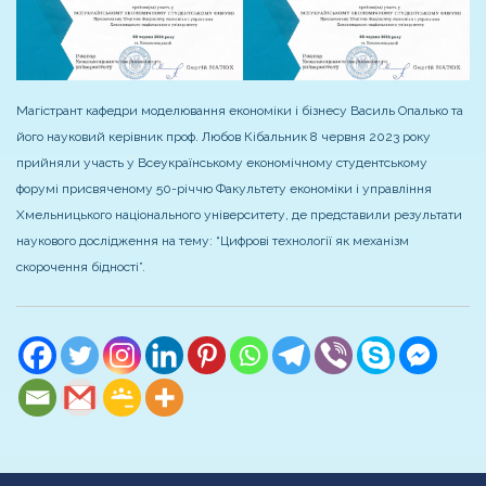
Магістрант кафедри моделювання економіки і бізнесу Василь Опалько та
його науковий керівник проф. Любов Кібальник 8 червня 2023 року
прийняли участь у Всеукраїнському економічному студентському
форумі присвяченому 50-річчю Факультету економіки і управління
Хмельницького національного університету, де представили результати
наукового дослідження на тему: “Цифрові технології як механізм
скорочення бідності”.