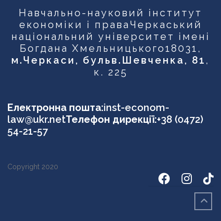
Навчально-науковий інститут
економіки і права
Черкаський
національний університет імені
Богдана Хмельницького
18031,
м.Черкаси, бульв.Шевченка, 81
,
к. 225
Електронна пошта:
inst-econom-
law@ukr.net
Телефон дирекції:
+38 (0472)
54-21-57
Copyright 2020