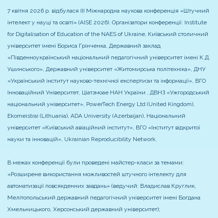
7 квітня 2026 р. відбулася ІІІ Міжнародна наукова конференція «Штучний
інтелект у науці та освіті» (AISE 2026). Організатори конференції: Institute
for Digitalisation of Education of the NAES of Ukraіne, Київський столичний
університет імені Бориса Грінченка, Державний заклад
«Південноукраїнський національний педагогічний університет імені К.Д.
Ушинського», Державний університет «Житомирська політехніка», ДНУ
«Український інститут науково-технічної експертизи та інформації», ВГО
Інноваційний Університет, Ціатзмоае НАН України , ДВНЗ «Ужгородський
національний університет», PowerTech Energy Ltd (United Kingdom),
Ekomeistrai (Lithuania), ADA University (Azerbaijan), Національний
університет «Київський авіаційний інститут», ВГО «Інститут відкритої
науки та інновацій», Ukrainian Reproducibility Network.
В межах конференції були проведені майстер-класи за темами:
«Розширене використання можливостей штучного інтелекту для
автоматизації повсякденних завдань» (ведучий: Владислав Круглик,
Мелітопольський державний педагогічний університет імені Богдана
Хмельницького, Херсонський державний університет);