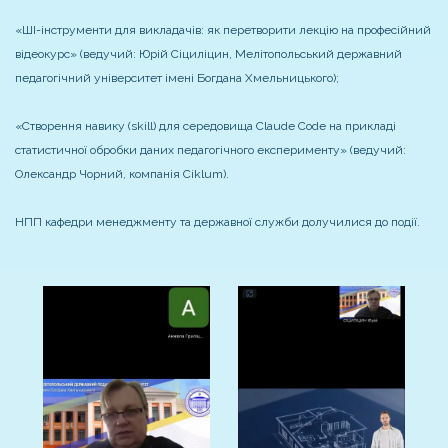
«ШІ-інструменти для викладачів: як перетворити лекцію на професійний
відеокурс» (ведучий: Юрій Сіциліцин, Мелітопольський державний
педагогічний університет імені Богдана Хмельницького);
«Створення навику (skill) для середовища Claude Code на прикладі
статистичної обробки даних педагогічного експерименту» (ведучий:
Олександр Чорний, компанія Ciklum).
НПП кафедри менеджменту та державної служби долучилися до події.