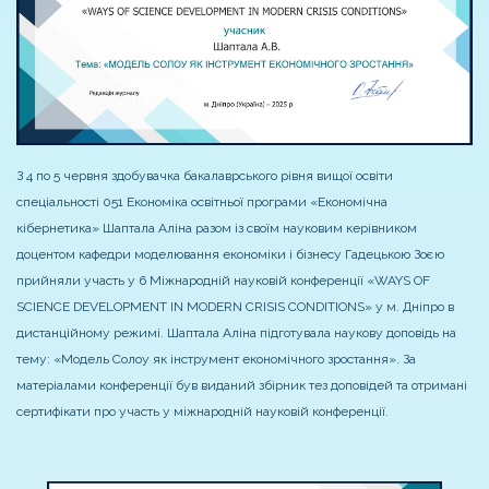
З 4 по 5 червня здобувачка бакалаврського рівня вищої освіти
спеціальності 051 Економіка освітньої програми «Економічна
кібернетика» Шаптала Аліна разом із своїм науковим керівником
доцентом кафедри моделювання економіки і бізнесу Гадецькою Зоєю
прийняли участь у 6 Міжнародній науковій конференції «WAYS OF
SCIENCE DEVELOPMENT IN MODERN CRISIS CONDITIONS» у м. Дніпро в
дистанційному режимі. Шаптала Аліна підготувала наукову доповідь на
тему: «Модель Солоу як інструмент економічного зростання». За
матеріалами конференції був виданий збірник тез доповідей та отримані
сертифікати про участь у міжнародній науковій конференції.