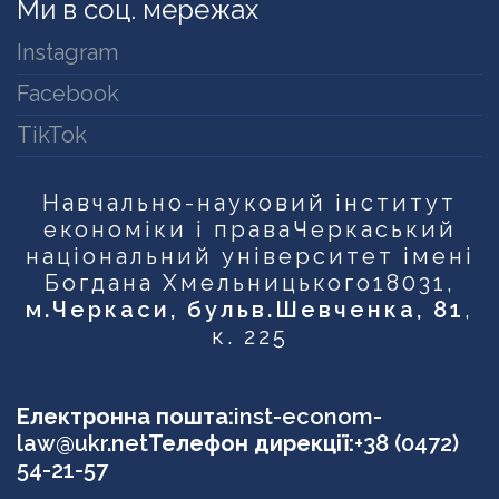
Ми в соц. мережах
Instagram
Facebook
TikTok
Навчально-науковий інститут
економіки і права
Черкаський
національний університет імені
Богдана Хмельницького
18031,
м.Черкаси, бульв.Шевченка, 81
,
к. 225
Електронна пошта:
inst-econom-
law@ukr.net
Телефон дирекції:
+38 (0472)
54-21-57