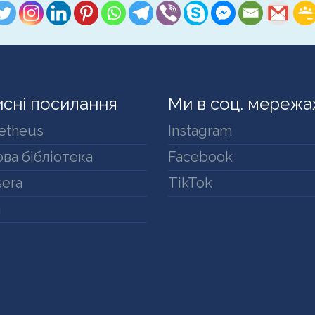
сні посилання
Ми в соц. мережа
etheus
Instagram
ва бібліотека
Facebook
era
TikTok
a