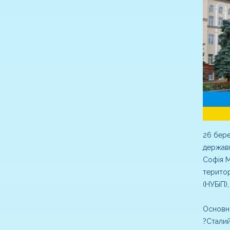
26 бере
державн
Софія М
територ
(НУБіП),
Основни
?Сталий