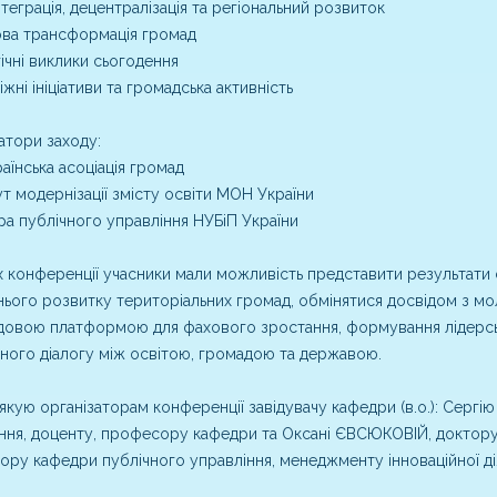
теграція, децентралізація та регіональний розвиток
ва трансформація громад
ічні виклики сьогодення
жні ініціативи та громадська активність
атори заходу:
аїнська асоціація громад
ут модернізації змісту освіти МОН України
а публічного управління НУБіП України
 конференції учасники мали можливість представити результати 
ього розвитку територіальних громад, обмінятися досвідом з моло
довою платформою для фахового зростання, формування лідерсь
ного діалогу між освітою, громадою та державою.
кую організаторам конференції завідувачу кафедри (в.о.): Сергі
ння, доценту, професору кафедри та Оксані ЄВСЮКОВІЙ, доктору 
ру кафедри публічного управління, менеджменту інноваційної дія