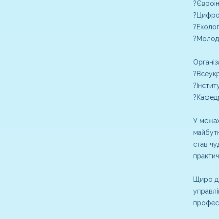
?Євроін
?Цифро
?Еколог
?Молоді
Організ
?Всеукр
?Інстит
?Кафедр
У межах
майбутн
став чу
практич
Щиро дя
управлі
професо