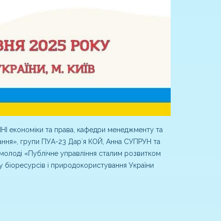
ННІ економіки та права, кафедри менеджменту та
вання», групи ПУА-23 Дарʼя КОЙ, Анна СУПРУН та
 молоді «Публічне управління сталим розвитком
ту біоресурсів і природокористування України