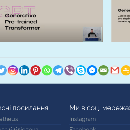
сні посилання
Ми в соц. мережа
etheus
Instagram
ва бібліотека
Facebook