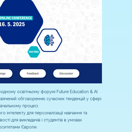
родному освітньому форумі Future Education & AI
присвячений обговоренню сучасних тенденцій у сфері
авчальному процесі.
 інтелекту для персоналізації навчання та
вості для викладачів і студентів в умовах
ерситетами Європи.