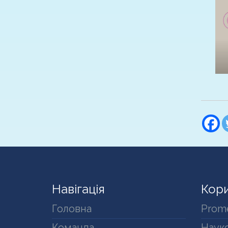
Навігація
Кори
Головна
Prom
Команда
Науко