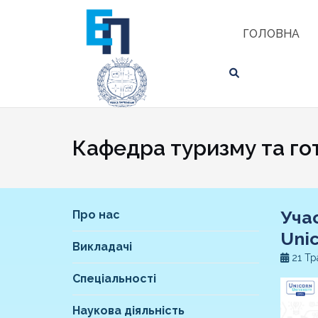
Skip
ЗНАЙТИ
to
ГОЛОВНА
content
Кафедра туризму та го
Учас
Про нас
Unic
Викладачі
21 Тр
Спеціальності
Наукова діяльність