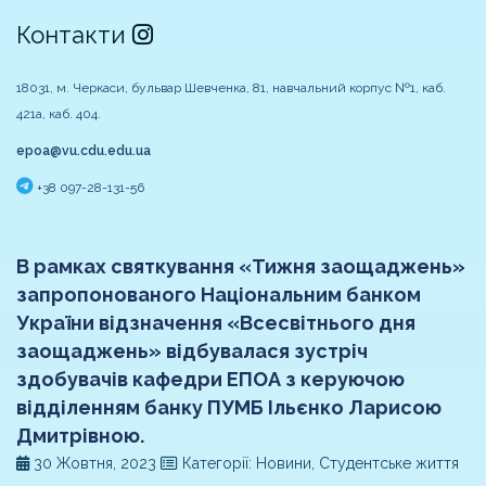
Контакти
18031, м. Черкаси, бульвар Шевченка, 81, навчальний корпус №1, каб.
421а, каб. 404.
epoa@vu.cdu.edu.ua
+38 097-28-131-56
В рамках святкування «Тижня заощаджень»
запропонованого Національним банком
України відзначення «Всесвітнього дня
заощаджень» відбувалася зустріч
здобувачів кафедри ЕПОА з керуючою
відділенням банку ПУМБ Ільєнко Ларисою
Дмитрівною.
30 Жовтня, 2023
Категорії: Новини, Студентське життя