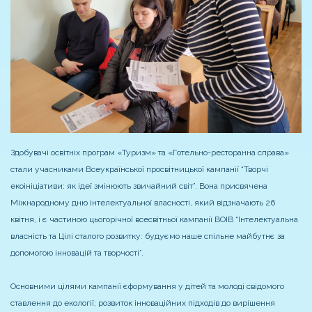
Здобувачі освітніх програм «Туризм» та «Готельно-ресторанна справа»
стали учасниками Всеукраїнської просвітницької кампанії “Творчі
екоініціативи: як ідеї змінюють звичайний світ”. Вона присвячена
Міжнародному дню інтелектуальної власності, який відзначають 26
квітня, і є частиною цьогорічної всесвітньої кампанії ВОІВ “Інтелектуальна
власність та Цілі сталого розвитку: будуємо наше спільне майбутнє за
допомогою інновацій та творчості”.
Основними цілями кампанії єформування у дітей та молоді свідомого
ставлення до екології; розвиток інноваційних підходів до вирішення