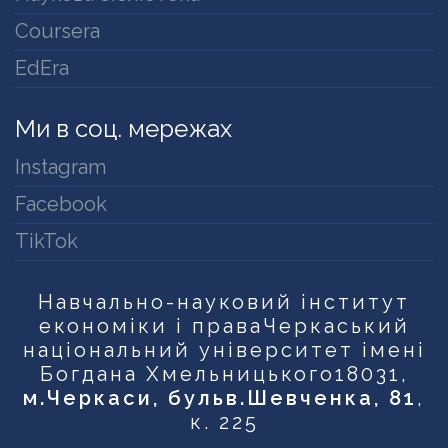
Coursera
EdEra
Ми в соц. мережах
Instagram
Facebook
TikTok
Навчально-науковий інститут
економіки і права
Черкаський
національний університет імені
Богдана Хмельницького
18031,
м.Черкаси, бульв.Шевченка, 81
,
к. 225