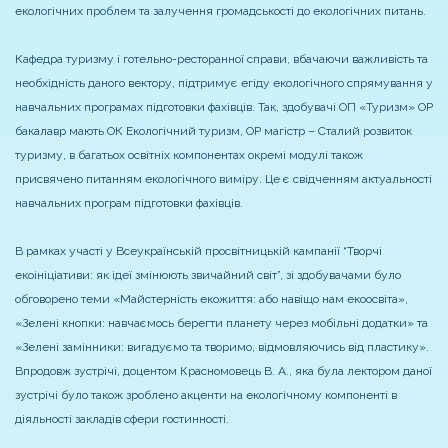
екологічних проблем та залучення громадськості до екологічних питань.
Кафедра туризму і готельно-ресторанної справи, вбачаючи важливість та
необхідність даного вектору, підтримує егіду екологічного спрямування у
навчальних програмах підготовки фахівців. Так, здобувачі ОП «Туризм» ОР
бакалавр мають ОК Екологічний туризм, ОР магістр – Сталий розвиток
туризму, в багатьох освітніх компонентах окремі модулі також
присвячено питанням екологічного виміру. Це є свідченням актуальності
навчальних програм підготовки фахівців.
В рамках участі у Всеукраїнській просвітницькій кампанії “Творчі
екоініціативи: як ідеї змінюють звичайний світ”, зі здобувачами було
обговорено теми «Майстерність екожиття: або навіщо нам екоосвіта»,
«Зелені кнопки: навчаємось берегти планету через мобільні додатки» та
«Зелені замінники: вигадуємо та творимо, відмовляючись від пластику».
Впродовж зустрічі, доцентом Красномовець В. А., яка була лектором даної
зустрічі було також зроблено акценти на екологічному компоненті в
діяльності закладів сфери гостинності.