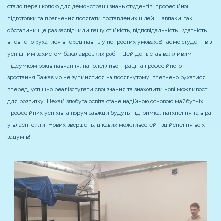
стало перешкодою для демонстрації знань студентів, професійної
підготовки та прагнення досягати поставлених цілей. Навпаки, такі
обставини ще раз засвідчили вашу стійкість, відповідальність і здатність
впевнено рухатися вперед навіть у непростих умовах.
Вітаємо студентів з
успішним захистом бакалаврських робіт! Цей день став важливим
підсумком років навчання, наполегливої праці та професійного
зростання.
Бажаємо не зупинятися на досягнутому, впевнено рухатися
вперед, успішно реалізовувати свої знання та знаходити нові можливості
для розвитку. Нехай здобута освіта стане надійною основою майбутніх
професійних успіхів, а поруч завжди будуть підтримка, натхнення та віра
у власні сили. Нових звершень, цікавих можливостей і здійснення всіх
задумів!