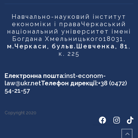
Навчально-науковий інститут
економіки і права
Черкаський
національний університет імені
Богдана Хмельницького
18031,
м.Черкаси, бульв.Шевченка, 81
,
к. 225
Електронна пошта:
inst-econom-
law@ukr.net
Телефон дирекції:
+38 (0472)
54-21-57
Copyright 2020