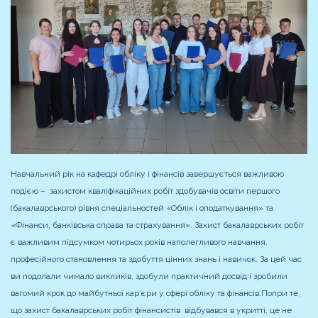
Навчальний рік на кафедрі обліку і фінансів завершується важливою
подією – захистом кваліфікаційних робіт здобувачів освіти першого
(бакалаврського) рівня спеціальностей «Облік і оподаткування» та
«Фінанси, банківська справа та страхування». Захист бакалаврських робіт
є важливим підсумком чотирьох років наполегливого навчання,
професійного становлення та здобуття цінних знань і навичок. За цей час
ви подолали чимало викликів, здобули практичний досвід і зробили
вагомий крок до майбутньої кар’єри у сфері обліку та фінансів.
Попри те,
що захист бакалаврських робіт фінансистів відбувався в укритті, це не