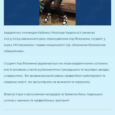
Академічну стипендію Кабінету Міністрів України в II семестрі
2023/2024 навчального року отримуватиме Ігор Філоненко, студент 3
курсу ННІ економіки і права спеціальності 051 «Економіка (Економічна
кібернетика)».
Студент ігор Філоненко відзначається не лише академічними успіхами,
але й активною участю в різноманітних громадських та наукових заходах
університету. Він виявив високий рівень професійної майстерності та
лідерські якості, які заслуговують на визнання та підтримку.
Вітаємо Ігоря із заслуженою нагородою та бажаємо йому подальших
успіхів у навчанні та професійному зростанні!