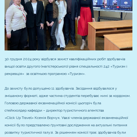
30 грудня 2024 року відбувся захист кваліфікаційних робіт здобувачів
вищої освіти другого (магістерського) рівня спеціальності 242 «Туризм і
рекреація» за освітньою програмою «Туризм».
До захисту було допущено 11 здобувачів. Засідання відбувалося у
змішаному форматі, адже частина студентів перебуває нині за кордоном.
Головою державної екзаменаційної комісії цьогоріч була
стейкхолдер кафедри – директор туристичного агентства
«Click Up Travel» Ксенія Ворчук. Увазі членів державної екзаменаційної
комісії було представлено ґрунтовні дослідження на актуальні питання
розвитку туристичної галузі. За рішенням комісії троє здобувачів були