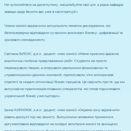
Не зупиняйтеся на досягнутому, масштабуйте свої цілі, а рідна кафедра
завжди рада бачити вас уже в магістратурі!»
Члени комісії відзначили актуальність тематик дослідження, які
безпосередньо відповідали сучасним викликам бізнесу, цифровізації та
кризового менеджменту.
Світлана БІЛОУС, д.е.н., доцент, член комісії:
«Мене приємно вразила
аналітична глибина представлених робіт. Студенти не просто
переказували теорію, а оперували реальними фінансовими та
управлінськими даними компаній, пропонували чіткі антикризові
стратегії та моделі оптимізації бізнес-процесів. Це свідчить про те, що ми
випускаємо практикоорієнтованих спеціалістів, які готові підсилювати
український бізнес уже сьогодні».
Ірина КИРИЛЮК, к.е.н., доцент, член комісії:
«Окремо хочу відзначити
рівень дискусії під час захисту. Випускники впевнено трималися,
аргументовано відповідали на складні запитання комісії та захищали
власні проєктні рішення. Було видно щире захоплення своїми темами –