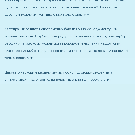
від управління персоналом до впровадження інновацій. Бажаю вам,
дорогі випускники, успішного кар’єрного старту!»
Кафедра щиро вітає новоспечених бакалаврів із менеджменту! Ви
здолали важливий рубіж. Попереду – отримання дипломів, нові кар’єрні
вершини та, звісно ж, можливість продовжити навчання на другому
(магістерському) рівні вищої освіти для тих, хто прагне досягти вершин у
топменеджменті.
Дякуємо науковим керівникам за якісну підготовку студентів, а
випускникам – за енергію, наполегливість та гідні результати!