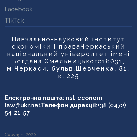
Facebook
TikTok
Навчально-науковий інститут
економіки і права
Черкаський
національний університет імені
Богдана Хмельницького
18031,
м.Черкаси, бульв.Шевченка, 81
,
к. 225
Електронна пошта:
inst-econom-
law@ukr.net
Телефон дирекції:
+38 (0472)
54-21-57
Copyright 2020