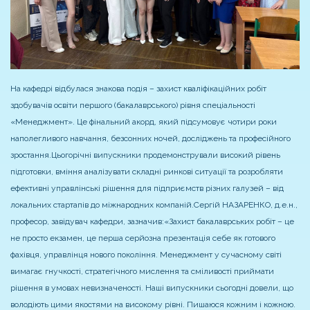
На кафедрі відбулася знакова подія – захист кваліфікаційних робіт
здобувачів освіти першого (бакалаврського) рівня спеціальності
«Менеджмент». Це фінальний акорд, який підсумовує чотири роки
наполегливого навчання, безсонних ночей, досліджень та професійного
зростання.
Цьогорічні випускники продемонстрували високий рівень
підготовки, вміння аналізувати складні ринкові ситуації та розробляти
ефективні управлінські рішення для підприємств різних галузей – від
локальних стартапів до міжнародних компаній.
Сергій НАЗАРЕНКО, д.е.н.,
професор, завідувач кафедри, зазначив:
«Захист бакалаврських робіт – це
не просто екзамен, це перша серйозна презентація себе як готового
фахівця, управлінця нового покоління. Менеджмент у сучасному світі
вимагає гнучкості, стратегічного мислення та сміливості приймати
рішення в умовах невизначеності. Наші випускники сьогодні довели, що
володіють цими якостями на високому рівні. Пишаюся кожним і кожною.