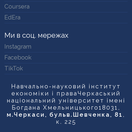
Coursera
EdEra
Ми в соц. мережах
Instagram
Facebook
TikTok
Навчально-науковий інститут
економіки і права
Черкаський
національний університет імені
Богдана Хмельницького
18031,
м.Черкаси, бульв.Шевченка, 81
,
к. 225