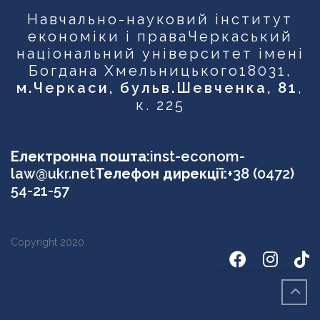
Навчально-науковий інститут
економіки і права
Черкаський
національний університет імені
Богдана Хмельницького
18031,
м.Черкаси, бульв.Шевченка, 81
,
к. 225
Електронна пошта:
inst-econom-
law@ukr.net
Телефон дирекції:
+38 (0472)
54-21-57
Copyright 2020