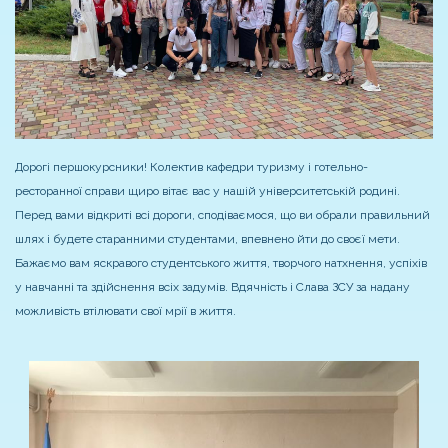
Дорогі першокурсники! Колектив кафедри туризму і готельно-
ресторанної справи щиро вітає вас у нашій університетській родині.
Перед вами відкриті всі дороги, сподіваємося, що ви обрали правильний
шлях і будете старанними студентами, впевнено йти до своєї мети.
Бажаємо вам яскравого студентського життя, творчого натхнення, успіхів
у навчанні та здійснення всіх задумів. Вдячність і Слава ЗСУ за надану
можливість втілювати свої мрії в життя.