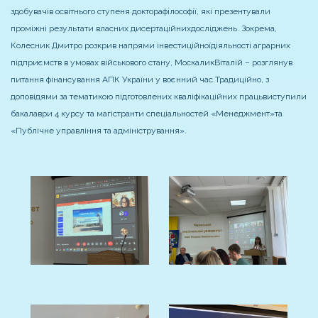
здобувачів освітнього ступеня доктора
філософії, які презентували
проміжні результати власних дисертаційних
досліджень. Зокрема,
Колесник Дмитро розкрив напрями інвестиційної
діяльності аграрних
підприємств в умовах військового стану, Москалик
Віталій – розглянув
питання фінансування АПК України у воєнний час.
Традиційно, з
доповідями за тематикою підготовлених кваліфікаційних праць
виступили
бакалаври 4 курсу та магістранти спеціальностей «Менеджмент»
та
«Публічне управління та адміністрування».