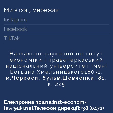
Ми в соц. мережах
Instagram
Facebook
TikTok
Навчально-науковий інститут
економіки і права
Черкаський
національний університет імені
Богдана Хмельницького
18031,
м.Черкаси, бульв.Шевченка, 81
,
к. 225
Електронна пошта:
inst-econom-
law@ukr.net
Телефон дирекції:
+38 (0472)