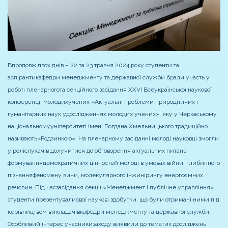
Впродовж двох днів – 22 та 23 травня 2024 року студенти та
аспіранти
кафедри менеджменту та державної служби брали участь у
роботі пленарного
та секційного засідання XXVI Всеукраїнської наукової
конференції молодих
учених «Актуальні проблеми природничих і
гуманітарних наук у
дослідженнях молодих учених», яку у Черкаському
національному
університеті імені Богдана Хмельницького традиційно
називають
«Родзинкою». На пленарному засіданні молоді науковці змогли
у ролі
слухачів долучитися до обговорення актуальних питань
формування
демократичних цінностей молоді в умовах війни, глибинного
пізнання
феномену вини, молекулярного інжинірингу енергоємних
речовин. Під час
засідання секції «Менеджмент і публічне управління»
студенти презентували
свої наукові здобутки, що були отримані ними під
керівництвом викладачів
кафедри менеджменту та державної служби.
Особливий інтерес учасники
заходу виявили до тематик досліджень