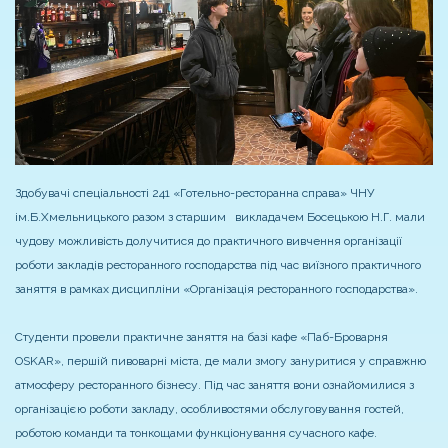
Здобувачі спеціальності 241 «Готельно-ресторанна справа» ЧНУ
ім.Б.Хмельницького разом з старшим викладачем Босецькою Н.Г. мали
чудову можливість долучитися до практичного вивчення організації
роботи закладів ресторанного господарства під час виїзного практичного
заняття в рамках дисципліни «Організація ресторанного господарства».
Студенти провели практичне заняття на базі кафе «Паб-Броварня
OSKAR», першій пивоварні міста, де мали змогу зануритися у справжню
атмосферу ресторанного бізнесу. Під час заняття вони ознайомилися з
організацією роботи закладу, особливостями обслуговування гостей,
роботою команди та тонкощами функціонування сучасного кафе.