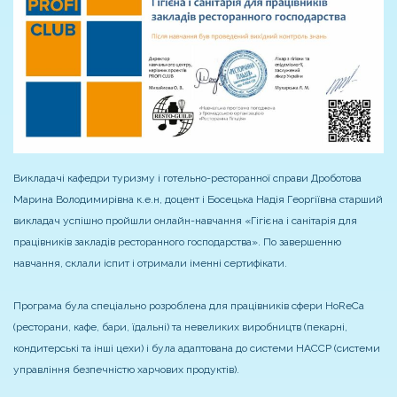
Викладачі кафедри туризму і готельно-ресторанної справи Дроботова
Марина Володимирівна к.е.н, доцент і Босецька Надія Георгіївна старший
викладач успішно пройшли онлайн-навчання «Гігієна і санітарія для
працівників закладів ресторанного господарства». По завершенню
навчання, склали іспит і отримали іменні сертифікати.
Програма була спеціально розроблена для працівників сфери HoReCa
(ресторани, кафе, бари, їдальні) та невеликих виробництв (пекарні,
кондитерські та інші цехи) і
була адаптована до системи НАССР (системи
управління безпечністю харчових продуктів).