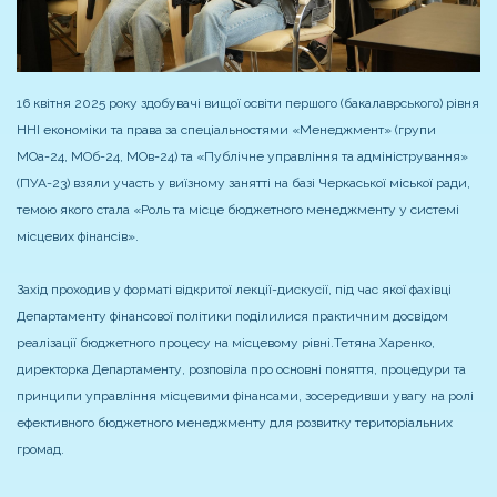
16 квітня 2025 року здобувачі вищої освіти першого (бакалаврського) рівня
ННІ економіки та права за спеціальностями «Менеджмент» (групи
МОа-24, МОб-24, МОв-24) та «Публічне управління та адміністрування»
(ПУА-23) взяли участь у виїзному занятті на базі Черкаської міської ради,
темою якого стала «Роль та місце бюджетного менеджменту у системі
місцевих фінансів».
Захід проходив у форматі відкритої лекції-дискусії, під час якої фахівці
Департаменту фінансової політики поділилися практичним досвідом
реалізації бюджетного процесу на місцевому рівні.
Тетяна Харенко,
директорка Департаменту, розповіла про основні поняття, процедури та
принципи управління місцевими фінансами, зосередивши увагу на ролі
ефективного бюджетного менеджменту для розвитку територіальних
громад.