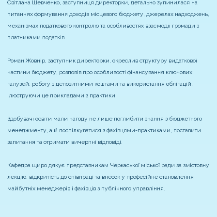
Світлана Шевченко, заступниця директорки, детально зупинилася на
питаннях формування доходів місцевого бюджету, джерелах надходжень,
механізмах податкового контролю та особливостях взаємодії громади з
платниками податків.
Роман Жовнір, заступник директорки, окреслив структуру видаткової
частини бюджету, розповів про особливості фінансування ключових
галузей, роботу з депозитними коштами та використання облігацій,
ілюструючи це прикладами з практики.
Здобувачі освіти мали нагоду не лише поглибити знання з бюджетного
менеджменту, а й поспілкуватися з фахівцями-практиками, поставити
запитання та отримати вичерпні відповіді.
Кафедра щиро дякує представникам Черкаської міської ради за змістовну
лекцію, відкритість до співпраці та внесок у професійне становлення
майбутніх менеджерів і фахівців з публічного управління.