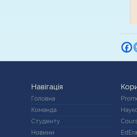
Навігація
Кори
Головна
Prom
Команда
Науко
Студенту
Cours
Новини
EdEr