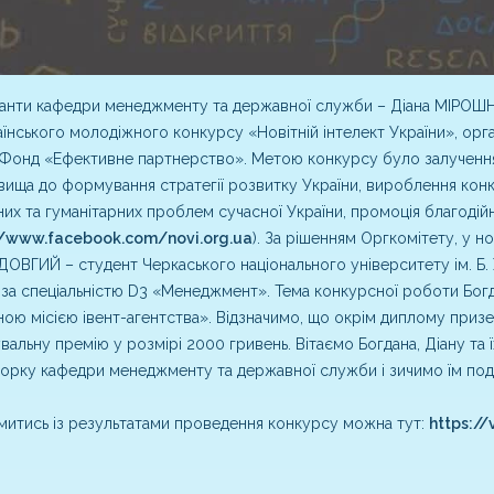
анти кафедри менеджменту та державної служби – Діана МІРОШН
їнського молодіжного конкурсу «Новітній інтелект України», орга
Фонд «Ефективне партнерство». Метою конкурсу було залучення
ища до формування стратегії розвитку України, вироблення кон
них та гуманітарних проблем сучасної України, промоція благодій
//www.facebook.com/novi.org.ua
). За рішенням Оргкомітету, у но
ДОВГИЙ – студент Черкаського національного університету ім. Б. 
 за спеціальністю D3 «Менеджмент». Тема конкурсної роботи Бог
ною місією івент-агентства». Відзначимо, що окрім диплому призе
вальну премію у розмірі 2000 гривень. Вітаємо Богдана, Діану та 
рку кафедри менеджменту та державної служби і зичимо їм под
итись із результатами проведення конкурсу можна тут:
https:/