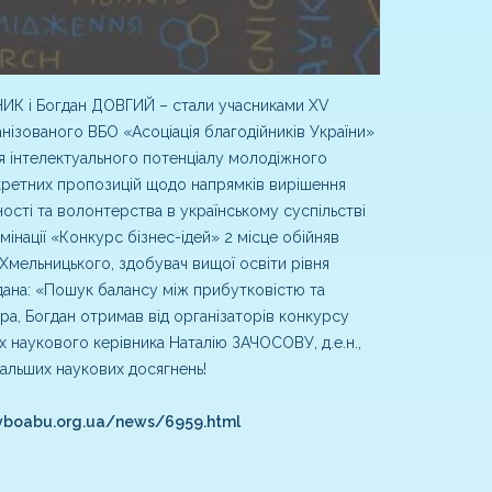
ИК і Богдан ДОВГИЙ – стали учасниками ХV
нізованого ВБО «Асоціація благодійників України»
 інтелектуального потенціалу молодіжного
кретних пропозицій щодо напрямків вирішення
ності та волонтерства в українському суспільстві
мінації «Конкурс бізнес-ідей» 2 місце обійняв
Хмельницького, здобувач вищої освіти рівня
дана: «Пошук балансу між прибутковістю та
ра, Богдан отримав від організаторів конкурсу
їх наукового керівника Наталію ЗАЧОСОВУ, д.е.н.,
альших наукових досягнень!
/vboabu.org.ua/news/6959.html