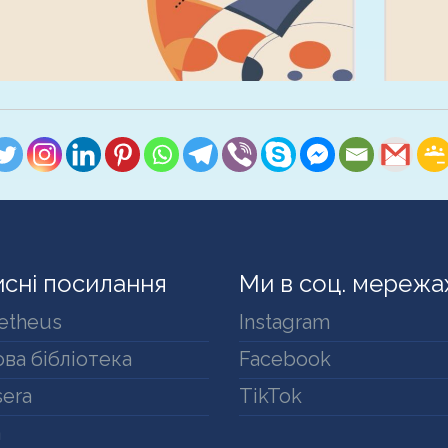
сні посилання
Ми в соц. мережа
etheus
Instagram
ва бібліотека
Facebook
era
TikTok
a