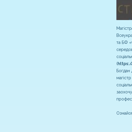
Магістр
Всеукра
та БФ «
середов
соціаль
(
https:
Богдан 
магістр
соціаль
заохочу
професо
Ознайом