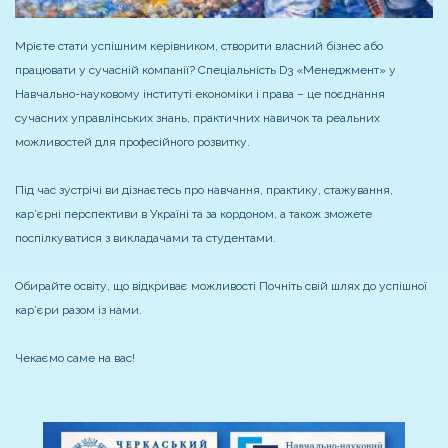
Мрієте стати успішним керівником, створити власний бізнес або
працювати у сучасній компанії? Спеціальність D3 «Менеджмент» у
Навчально-науковому інституті економіки і права – це поєднання
сучасних управлінських знань, практичних навичок та реальних
можливостей для професійного розвитку.
Під час зустрічі ви дізнаєтесь про навчання, практику, стажування,
кар’єрні перспективи в Україні та за кордоном, а також зможете
поспілкуватися з викладачами та студентами.
Обирайте освіту, що відкриває можливості Почніть свій шлях до успішної
кар’єри разом із нами.
Чекаємо саме на вас!