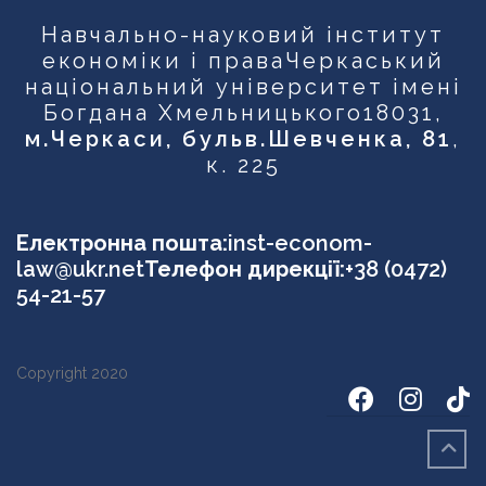
Навчально-науковий інститут
економіки і права
Черкаський
національний університет імені
Богдана Хмельницького
18031,
м.Черкаси, бульв.Шевченка, 81
,
к. 225
Електронна пошта:
inst-econom-
law@ukr.net
Телефон дирекції:
+38 (0472)
54-21-57
Copyright 2020