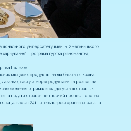
ціонального університету імені Б. Хмельницького
 харчування”. Програма гуртка різноманітна,
івка Італією».
сних місцевих продуктів, на які багата ця країна.
цу, лазанью, пасту з морепродуктами та розповіли
 задоволення отримали від дегустації страв, які
ти та подати страви- це творчий процес. Головна
 спеціальності 241 Готельно-ресторанна справа та