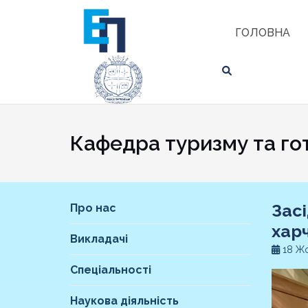
Skip
ЗНАЙТИ
to
ГОЛОВНА
content
Кафедра туризму та го
Зас
Про нас
хар
Викладачі
18 Жо
Спеціальності
Наукова діяльність