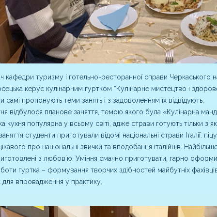
ч кафедри туризму і готельно-ресторанної справи Черкаського на
осецька керує кулінарним гуртком “Кулінарне мистецтво і здорове
и самі пропонують теми занять і з задоволенням їх відвідують.
ня відбулося планове заняття, темою якого була «Кулінарна мандр
ка кухня популярна у всьому світі, адже страви готують тільки з які
 заняття студенти приготували відомі національні страви Італії: пі
цікавого про національні звички та вподобання італійців. Найбільше
иготовлені з любовʼю. Уміння смачно приготувати, гарно оформи
боти гуртка – формування творчих здібностей майбутніх фахівців
 для впровадження у практику.