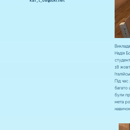
kaf_t_08@ukr.net
Виклада
Надія Б
студент
18 жовт
Італійсь
Під час
багато 
були пр
мета ро
навичок