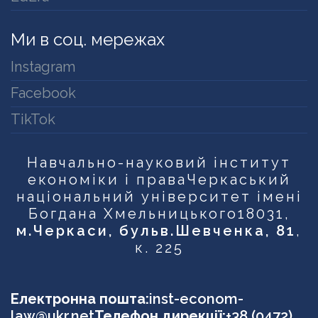
Ми в соц. мережах
Instagram
Facebook
TikTok
Навчально-науковий інститут
економіки і права
Черкаський
національний університет імені
Богдана Хмельницького
18031,
м.Черкаси, бульв.Шевченка, 81
,
к. 225
Електронна пошта:
inst-econom-
law@ukr.net
Телефон дирекції:
+38 (0472)