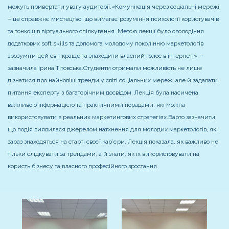
можуть привертати увагу аудиторії.
«Комунікація через соціальні мережі
– це справжнє мистецтво, що вимагає розуміння психології користувачів
та тонкощів віртуального спілкування. Метою лекції було оволодіння
додаткових soft skills та допомога молодому поколінню маркетологів
зрозуміти цей світ краще та знаходити власний голос в інтернеті», –
зазначила Ірина Тітовська.
Студенти отримали можливість не лише
дізнатися про найновіші тренди у світі соціальних мереж, але й задавати
питання експерту з багаторічним досвідом. Лекція була насичена
важливою інформацією та практичними порадами, які можна
використовувати в реальних маркетингових стратегіях.
Варто зазначити,
що подія виявилася джерелом натхнення для молодих маркетологів, які
зараз знаходяться на старті своєї кар’єри. Лекція показала, як важливо не
тільки слідкувати за трендами, а й знати, як їх використовувати на
користь бізнесу та власного професійного зростання.