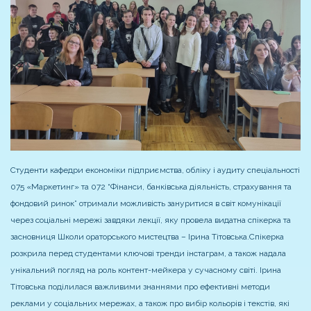
Студенти кафедри економіки підприємства, обліку і аудиту спеціальності
075 «Маркетинг» та 072 “Фінанси, банківська діяльність, страхування та
фондовий ринок” отримали можливість зануритися в світ комунікації
через соціальні мережі завдяки лекції, яку провела видатна спікерка та
засновниця Школи ораторського мистецтва – Ірина Тітовська.
Спікерка
розкрила перед студентами ключові тренди інстаграм, а також надала
унікальний погляд на роль контент-мейкера у сучасному світі. Ірина
Тітовська поділилася важливими знаннями про ефективні методи
реклами у соціальних мережах, а також про вибір кольорів і текстів, які