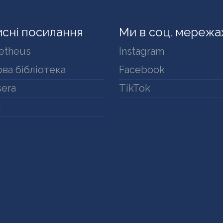
сні посилання
Ми в соц. мережа
etheus
Instagram
ва бібліотека
Facebook
era
TikTok
a