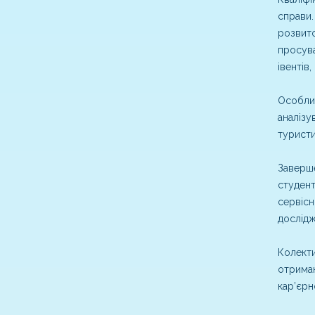
справи.
розвито
просува
івентів
Особлив
аналізу
туристи
Заверше
студент
сервісн
дослідж
Колекти
отриман
кар’єрн