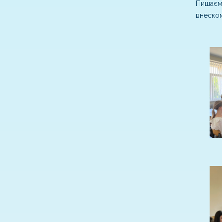
Пишаємо
внеском