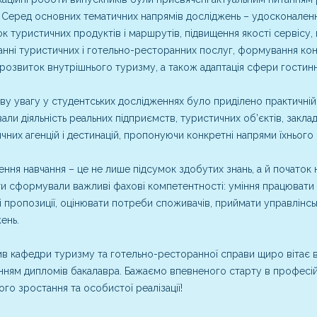
 Серед основних тематичних напрямів досліджень – удосконаленн
к туристичних продуктів і маршрутів, підвищення якості сервісу
нні туристичних і готельно-ресторанних послуг, формування ко
, розвиток внутрішнього туризму, а також адаптація сфери гостин
у увагу у студентських дослідженнях було приділено практичній
вали діяльність реальних підприємств, туристичних об’єктів, закла
чних агенцій і дестинацій, пропонуючи конкретні напрями їхнього
ння навчання – це не лише підсумок здобутих знань, а й початок
и сформували важливі фахові компетентності: уміння працювати 
і пропозиції, оцінювати потреби споживачів, приймати управлінсь
ень.
в кафедри туризму та готельно-ресторанної справи щиро вітає в
ням дипломів бакалавра. Бажаємо впевненого старту в професійн
ого зростання та особистої реалізації!