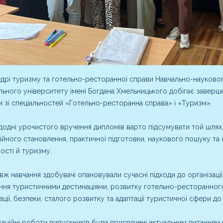
дрі туризму та готельно-ресторанної справи Навчально-наукового
льного університету імені Богдана Хмельницького добігає заверше
 зі спеціальностей «Готельно-ресторанна справа» і «Туризм».
одні урочистого вручення дипломів варто підсумувати той шлях,
йного становлення, практичної підготовки, наукового пошуку та
ості й туризму.
ж навчання здобувачі опановували сучасні підходи до організації
ння туристичними дестинаціями, розвитку готельно-ресторанного
ації, безпеки, сталого розвитку та адаптації туристичної сфери до
каційні роботи випускників були присвячені актуальним питанням