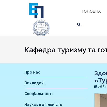
Skip
ЗНАЙТИ
to
ГОЛОВНА
content
Кафедра туризму та го
Здо
Про нас
«Ту
Викладачі
26 Че
Спеціальності
Наукова діяльність