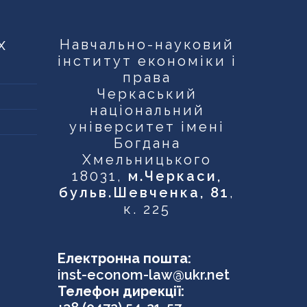
х
Навчально-науковий
інститут економіки і
права
Черкаський
національний
університет імені
Богдана
Хмельницького
18031,
м.Черкаси,
бульв.Шевченка, 81
,
к. 225
Електронна пошта:
inst-econom-law@ukr.net
Телефон дирекції: