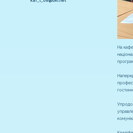
kaf_t_08@ukr.net
На кафе
націона
програм
Наперед
професі
гостинн
Упродов
управлі
комунік
Кваліфі