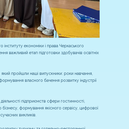
 інституту економіки і права Черкаського
ння важливий етап підготовки здобувачів освітніх
 який пройшли наші випускники: роки навчання,
 формування власного бачення розвитку індустрії
 діяльності підприємств сфери гостинності,
 бізнесу, формування якісного сервісу, цифрової
 сучасних викликів.
 розвитку туризму та готельно-ресторанної