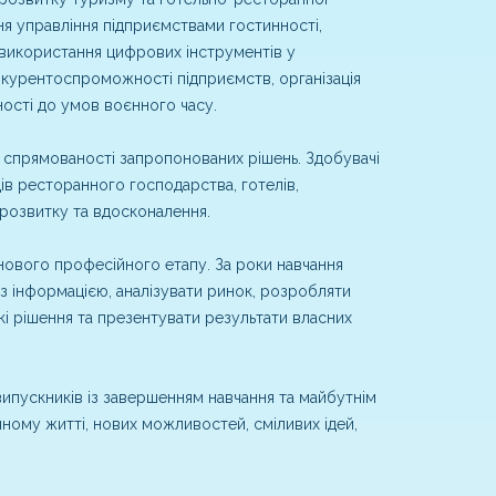
я управління підприємствами гостинності,
, використання цифрових інструментів у
нкурентоспроможності підприємств, організація
ності до умов воєнного часу.
 спрямованості запропонованих рішень. Здобувачі
дів ресторанного господарства, готелів,
 розвитку та вдосконалення.
 нового професійного етапу. За роки навчання
з інформацією, аналізувати ринок, розробляти
кі рішення та презентувати результати власних
ипускників із завершенням навчання та майбутнім
ому житті, нових можливостей, сміливих ідей,