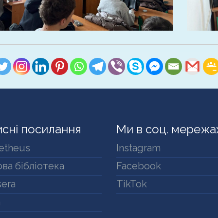
сні посилання
Ми в соц. мережа
etheus
Instagram
ва бібліотека
Facebook
era
TikTok
a