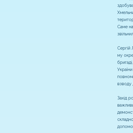
здобува
Хмельни
територ
Саме на
звільни
Сергій 
му окре
бригаді
України
повнома
взводу 
Захід р
важливи
демонст
складно
допомо