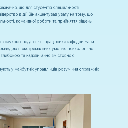
азначив, що для студентів спеціальності
ерство в дії. Він акцентував увагу на тому, що
ьності, командної роботи та прийняття рішень, і
 та науково-педагогічні працівники кафедри мали
командою в екстремальних умовах, психологічної
, глибокою та надзвичайно змістовною.
мують у майбутніх управлінців розуміння справжніх