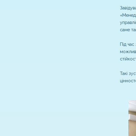
Завідув
«Менедж
управлі
саме та
Під час
можливі
стійкос
Такі зу
цінносте