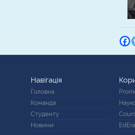
Навігація
Кори
Головна
Prom
Команда
Науко
Студенту
Cours
Новини
EdEr