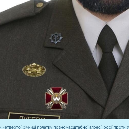
и четвертої річниці початку повномасштабної агресії росії проти 