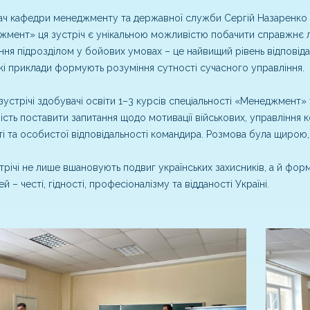
ач кафедри менеджменту та державної служби Сергій Назаренко з
мент» ця зустріч є унікальною можливістю побачити справжнє лід
ння підрозділом у бойових умовах – це найвищий рівень відповідал
кі приклади формують розуміння сутності сучасного управління.
 зустрічі здобувачі освіти 1–3 курсів спеціальності «Менеджмент»
сть поставити запитання щодо мотивації військових, управління 
ті та особистої відповідальності командира. Розмова була щирою
стрічі не лише вшановують подвиг українських захисників, а й фор
й – честі, гідності, професіоналізму та відданості Україні.