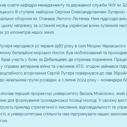
чів освіти кафедри менеджменту та державної служби ЧНУ ім. Б
цького ІІІ ступеня, майором Сергієм Олександровичем Лугерою 
іальної оборони ім. Отамана Лютого-Лютенка. Нині підрозділ ви
 цьому напрямку за останній місяць українські воїни зупинили нас
ли 30 кілометрів нашої землі.
Лугеря народився 10 червня 1987 року в селі Мошни Черкаського 
мому батальйоні морської піхоти; був мобілізований та проходив
, брав участь у боях за Дебальцеве, де отримав поранення. Пра
 у справах ветеранів війни та учасників АТО, згодом займався під
сштабного вторгнення Сергій Лугеря повернувся до лав Збройн
до начальника групи розвідки, а з липня 2024 року – командира б
озпочав перший проректор університету Василь Мойсієнко, який на
ми для формування громадянської позиції молоді. У своєму виступі
рують приклад стратегічного мислення, відповідальності та упра
сті, а університетська спільнота має підтримувати наших захисн
гою.