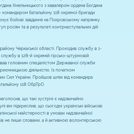
огдана Хмельницького з кавалером ордена Богдана
– командиром батальйону 118 окремої бригади
конує бойові завдання на Покровському напрямку.
туп росіян та в результаті контрнаступальних дій
району Черкаської області. Проходив службу в 1-
 службу в 128-й окремій гірсько-штурмовій
цював головним спеціалістом Державної служби
приємницькою діяльністю. Із початком
их Сил України. Пройшов шлях від командира
атальйону 118 ОбрТрО.
голосив, що такі зустрічі є надзвичайно
 він підкреслив, що сьогодні українські військові
влінської майстерності в умовах надзвичайної
иків не лише словами, а й активною волонтерською