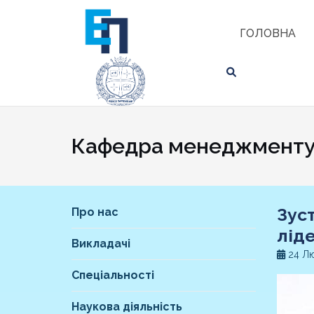
Skip
ЗНАЙТИ
to
ГОЛОВНА
content
Кафедра менеджменту 
Зуст
Про нас
лід
Викладачі
24 Лю
Спеціальності
Наукова діяльність