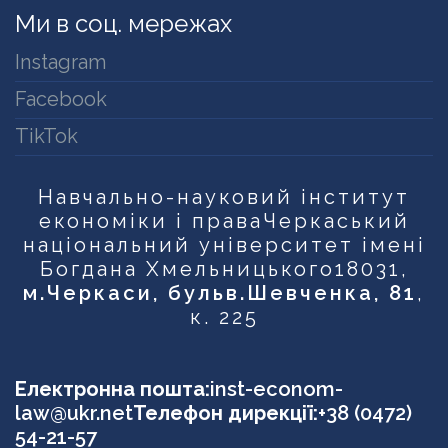
Ми в соц. мережах
Instagram
Facebook
TikTok
Навчально-науковий інститут
економіки і права
Черкаський
національний університет імені
Богдана Хмельницького
18031,
м.Черкаси, бульв.Шевченка, 81
,
к. 225
Електронна пошта:
inst-econom-
law@ukr.net
Телефон дирекції:
+38 (0472)
54-21-57