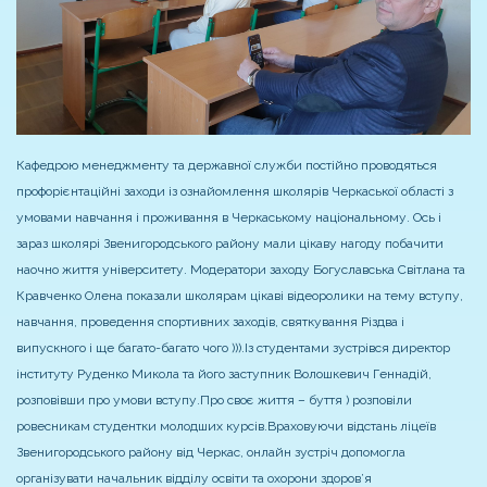
Кафедрою менеджменту та державної служби постійно проводяться
профорієнтаційні заходи із ознайомлення школярів Черкаської області з
умовами навчання і проживання в Черкаському національному. Ось і
зараз школярі Звенигородського району мали цікаву нагоду побачити
наочно життя університету. Модератори заходу Богуславська Світлана та
Кравченко Олена показали школярам цікаві відеоролики на тему вступу,
навчання, проведення спортивних заходів, святкування Різдва і
випускного і ще багато-багато чого ))).
Із студентами зустрівся директор
інституту Руденко Микола та його заступник Волошкевич Геннадій,
розповівши про умови вступу.
Про своє життя – буття ) розповіли
ровесникам студентки молодших курсів.
Враховуючи відстань ліцеїв
Звенигородського району від Черкас, онлайн зустріч допомогла
організувати начальник відділу освіти та охорони здоров’я