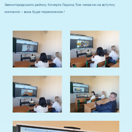
Звенигородського району Кочерга Лариса.
Тож чекаємо на вступну
компанію – вона буде переможною !