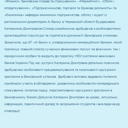
«Фінанси, банківська справа та страхування», «Маркетинг», «Облік і
оподаткування», «Підприємництво, торгівля та біржова діяльність» та
«Економіка» кафедри економіки підприємства, обліку і аудит із
регіональним директором А-Банку в Черкаській області Бурдасовою
Катериною Дмитрівною.
Спікер ознайомила здобувачів з особливостями
організаційної структури та стратегією діяльності банківської установи.
Зазначила, що АТ «А-Банк» є універсальним комерційним банком, який
пропонує повний спектр сучасних фінансових послуг як фізичним, так і
юридичним особам та входить до переліку НБУ системно важливих
банків України.
Під час зустрічі Катерина Дмитрівна детально пояснила
здобувачам особливості працевлаштування та можливості кар’єрного
зростання в банківській установі. Здобувачі активно задавали питання,
приймали участь в обговоренні, цікавились особливістю попереднього
стажування, оплатою праці, перспективами кар’єрного зростання в
банківському бізнесі.
Дякуємо Катерині Дмитрівні за цікаву, актуальну
інформацію, практичний досвід та запрошення студентів і викладачів до
співпраці!